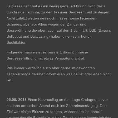
Ja dieses Jahr hat es ein wenig gedauert bis ich mich dazu
durchringen konnte, zu den Tessiner Bergseen rauf zusteigen.
Nicht zuletzt wegen des noch massenweise liegenden
Schnees, aber vor Allem wegen der Zander und
Basseröffnung die eben auch auf den 1.Juni fällt. BBB (Bassin,
Bellyboat und Baitcasting) haben einen sehr hohen
Suchtfaktor.
Folgendermassen ist es passiert, dass ich meine
Bergseeeröffnung mit etwas Verspätung antrat.
Wie immer werde ich euch aber gerne im gewohnten
Tagebuchstyle darüber informieren was da lief oder eben nicht
lief.
05.06. 2013
Einen Kurzausflug an den Lago Cadagno, bevor
es dann am selben Abend noch ins Zentralmassiv ging. Das
Ziel war einige Elritzen zu fangen, währendem ich darauf
wartete das die Bämelis in meine Reuse gingen konnte ich das