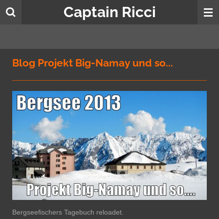
Captain Ricci
Zum
Hauptinhalt
springen
Blog Projekt Big-Namay und so...
Bergseefischers Tagebuch reloadet.