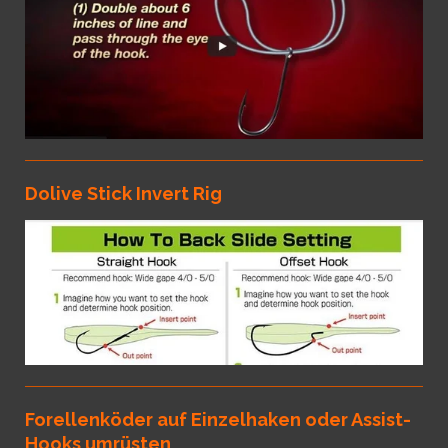
Dolive Stick Invert Rig
Forellenköder auf Einzelhaken oder Assist-
Hooks umrüsten